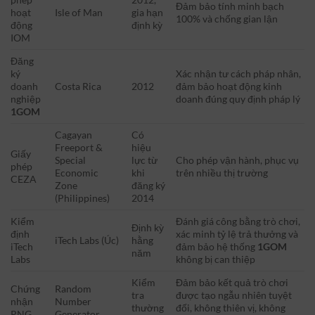
Đảm bảo tính minh bạch
hoạt
Isle of Man
gia hạn
100% và chống gian lận
động
định kỳ
IOM
Đăng
ký
Xác nhận tư cách pháp nhân,
doanh
Costa Rica
2012
đảm bảo hoạt động kinh
nghiệp
doanh đúng quy định pháp lý
1GOM
Cagayan
Có
Freeport &
hiệu
Giấy
Special
lực từ
Cho phép vận hành, phục vụ
phép
Economic
khi
trên nhiều thị trường
CEZA
Zone
đăng ký
(Philippines)
2014
Kiểm
Đánh giá công bằng trò chơi,
Định kỳ
định
xác minh tỷ lệ trả thưởng và
iTech Labs (Úc)
hằng
iTech
đảm bảo hệ thống
1GOM
năm
Labs
không bị can thiệp
Kiểm
Đảm bảo kết quả trò chơi
Chứng
Random
tra
được tạo ngẫu nhiên tuyệt
nhận
Number
thường
đối, không thiên vị, không
RNG
Generator