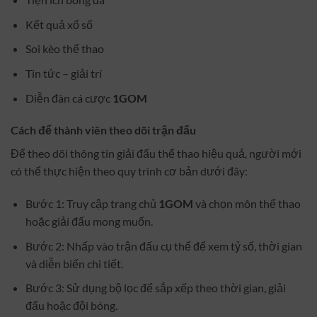
Kết quả xổ số
Soi kèo thể thao
Tin tức – giải trí
Diễn đàn cá cược
1GOM
Cách để thành viên theo dõi trận đấu
Để theo dõi thông tin giải đấu thể thao hiệu quả, người mới
có thể thực hiện theo quy trình cơ bản dưới đây:
Bước 1: Truy cập trang chủ
1GOM
và chọn môn thể thao
hoặc giải đấu mong muốn.
Bước 2: Nhấp vào trận đấu cụ thể để xem tỷ số, thời gian
và diễn biến chi tiết.
Bước 3: Sử dụng bộ lọc để sắp xếp theo thời gian, giải
đấu hoặc đội bóng.