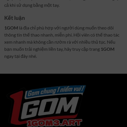
cả khi sử dụng bằng một tay.
Kết luận
1GOM
là địa chỉ phù hợp với người dùng muốn theo dõi
thông tin thể thao nhanh, miễn phí. Hội viên có thể thao tác
xem nhanh mà không cần rườm rà với nhiều thủ tục. Nếu
bạn muốn trải nghiệm liền tay, hãy truy cập trang
1GOM
ngay tại đây nhé.