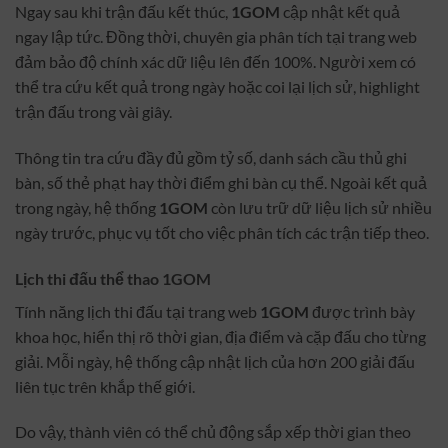
Ngay sau khi trận đấu kết thúc,
1GOM
cập nhật kết quả
ngay lập tức. Đồng thời, chuyên gia phân tích tại trang web
đảm bảo độ chính xác dữ liệu lên đến 100%. Người xem có
thể tra cứu kết quả trong ngày hoặc coi lại lịch sử, highlight
trận đấu trong vài giây.
Thông tin tra cứu đầy đủ gồm tỷ số, danh sách cầu thủ ghi
bàn, số thẻ phạt hay thời điểm ghi bàn cụ thể. Ngoài kết quả
trong ngày, hệ thống
1GOM
còn lưu trữ dữ liệu lịch sử nhiều
ngày trước, phục vụ tốt cho việc phân tích các trận tiếp theo.
Lịch thi đấu thể thao 1GOM
Tính năng lịch thi đấu tại trang web
1GOM
được trình bày
khoa học, hiển thị rõ thời gian, địa điểm và cặp đấu cho từng
giải. Mỗi ngày, hệ thống cập nhật lịch của hơn 200 giải đấu
liên tục trên khắp thế giới.
Do vậy, thành viên có thể chủ động sắp xếp thời gian theo