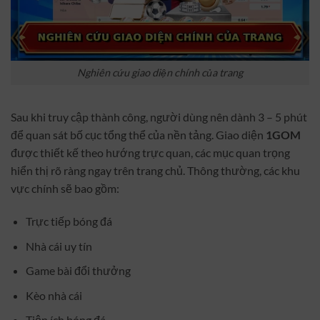
Nghiên cứu giao diện chính của trang
Sau khi truy cập thành công, người dùng nên dành 3 – 5 phút
để quan sát bố cục tổng thể của nền tảng. Giao diện
1GOM
được thiết kế theo hướng trực quan, các mục quan trọng
hiển thị rõ ràng ngay trên trang chủ. Thông thường, các khu
vực chính sẽ bao gồm:
Trực tiếp bóng đá
Nhà cái uy tín
Game bài đổi thưởng
Kèo nhà cái
Tiện ích bóng đá