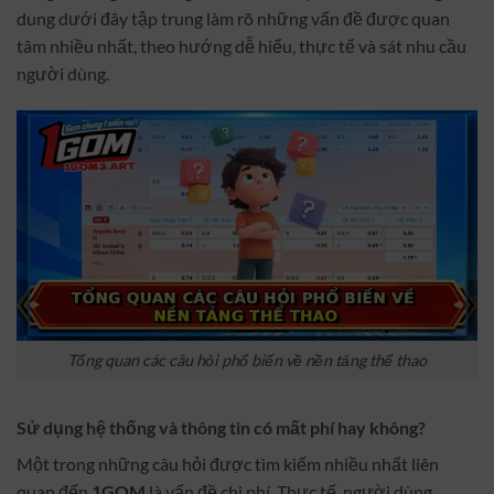
dung dưới đây tập trung làm rõ những vấn đề được quan
tâm nhiều nhất, theo hướng dễ hiểu, thực tế và sát nhu cầu
người dùng.
Tổng quan các câu hỏi phổ biến về nền tảng thể thao
Sử dụng hệ thống và thông tin có mất phí hay không?
Một trong những câu hỏi được tìm kiếm nhiều nhất liên
quan đến
1GOM
là vấn đề chi phí. Thực tế, người dùng