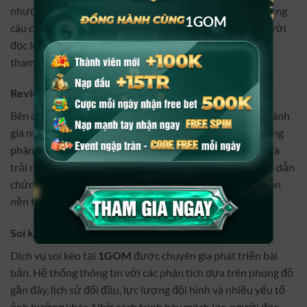
nhượng, phong độ cầu thủ, phân tích chiến thuật và những
1GOM
câu chuyện bên lề đáng chú ý. Nhờ cập nhật liên tục, người
đọc luôn nắm được xu hướng mới, từ đó có thêm cơ sở
tham khảo trước mỗi trận đấu.
Review nhà cái uy tín
Bên cạnh dữ liệu thể thao,
1GOM
còn đăng tải các bài đánh
giá nhà cái với góc nhìn trung lập. Mỗi bài review tập trung
phân tích độ uy tín, mức độ bảo mật, giao diện sử dụng và
trải nghiệm thực tế. Thông tin được trình bày chi tiết, có dẫn
chứng cụ thể, giúp người đọc dễ dàng so sánh và lựa chọn
nền tảng phù hợp.
Soi kèo chi tiết
Dịch vụ soi kèo tại
1GOM
được chuyên gia phát triển bài
bản. Hệ thống thông tin với các phân tích dựa trên phong độ
gần đây, lịch sử đối đầu, lực lượng đội hình và nhiều yếu tố
ảnh hưởng khác. Nhờ cách trình bày mạch lạc, người đọc