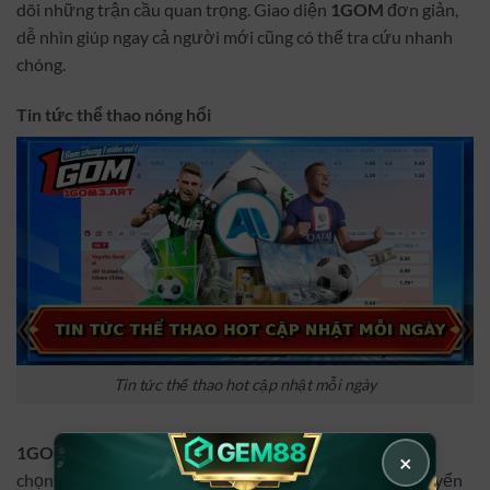
dõi những trận cầu quan trọng. Giao diện
1GOM
đơn giản,
dễ nhìn giúp ngay cả người mới cũng có thể tra cứu nhanh
chóng.
Tin tức thể thao nóng hổi
Tin tức thể thao hot cập nhật mỗi ngày
1GOM
cung cấp hơn 50 tin bài thể thao mỗi ngày, được
×
chọn lọc và biên tập kỹ lưỡng. Nội dung bao gồm tin chuyển