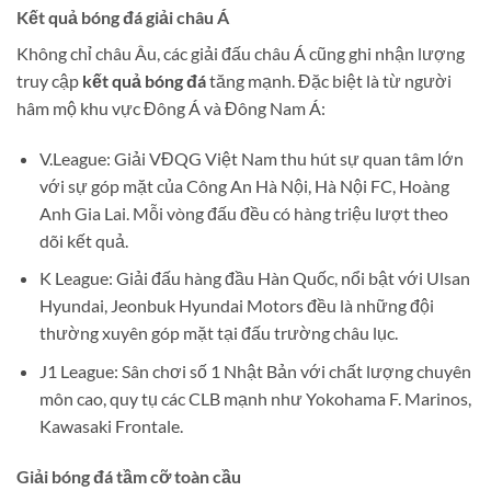
Kết quả bóng đá giải châu Á
Không chỉ châu Âu, các giải đấu châu Á cũng ghi nhận lượng
truy cập
kết quả bóng đá
tăng mạnh. Đặc biệt là từ người
hâm mộ khu vực Đông Á và Đông Nam Á:
V.League: Giải VĐQG Việt Nam thu hút sự quan tâm lớn
với sự góp mặt của Công An Hà Nội, Hà Nội FC, Hoàng
Anh Gia Lai. Mỗi vòng đấu đều có hàng triệu lượt theo
dõi kết quả.
K League: Giải đấu hàng đầu Hàn Quốc, nổi bật với Ulsan
Hyundai, Jeonbuk Hyundai Motors đều là những đội
thường xuyên góp mặt tại đấu trường châu lục.
J1 League: Sân chơi số 1 Nhật Bản với chất lượng chuyên
môn cao, quy tụ các CLB mạnh như Yokohama F. Marinos,
Kawasaki Frontale.
Giải bóng đá tầm cỡ toàn cầu