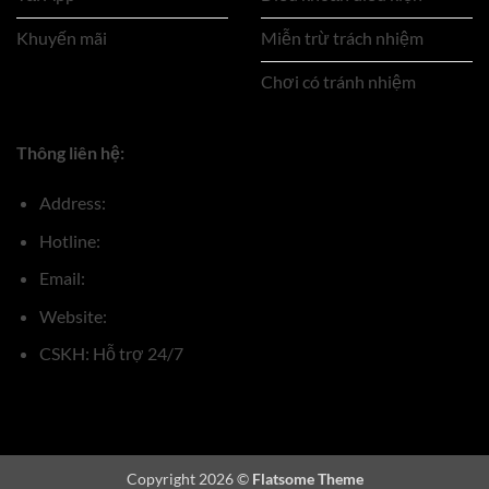
Khuyến mãi
Miễn trừ trách nhiệm
Chơi có tránh nhiệm
Thông liên hệ:
Address:
Hotline:
Email:
Website:
CSKH: Hỗ trợ 24/7
Copyright 2026 ©
Flatsome Theme