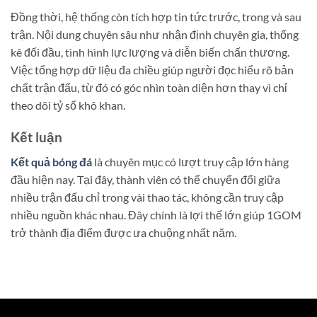
Đồng thời, hệ thống còn tích hợp tin tức trước, trong và sau
trận. Nội dung chuyên sâu như nhận định chuyên gia, thống
kê đối đầu, tình hình lực lượng và diễn biến chấn thương.
Việc tổng hợp dữ liệu đa chiều giúp người đọc hiểu rõ bản
chất trận đấu, từ đó có góc nhìn toàn diện hơn thay vì chỉ
theo dõi tỷ số khô khan.
Kết luận
Kết quả bóng đá
là chuyên mục có lượt truy cập lớn hàng
đầu hiện nay. Tại đây, thành viên có thể chuyển đổi giữa
nhiều trận đấu chỉ trong vài thao tác, không cần truy cập
nhiều nguồn khác nhau. Đây chính là lợi thế lớn giúp 1GOM
trở thành địa điểm được ưa chuộng nhất năm.