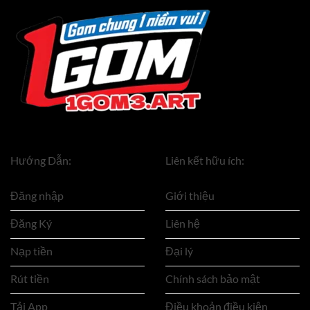
Hướng Dẫn:
Liên kết hữu ích:
Đăng nhập
Giới thiệu
Đăng Ký
Liên hệ
Nạp tiền
Đại lý
Rút tiền
Chính sách bảo mật
Tải App
Điều khoản điều kiện