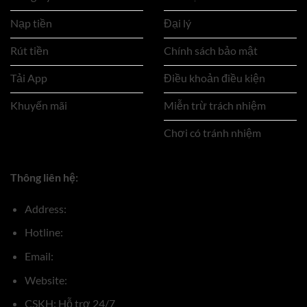
Nạp tiền
Đại lý
Rút tiền
Chính sách bảo mật
Tải App
Điều khoản điều kiện
Khuyến mãi
Miễn trừ trách nhiệm
Chơi có tránh nhiệm
Thông liên hệ:
Address:
Hotline:
Email:
Website:
CSKH: Hỗ trợ 24/7