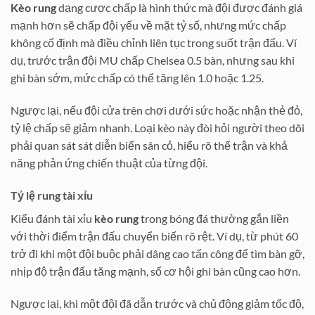
Kèo rung
dạng cược chấp là hình thức mà đội được đánh giá
mạnh hơn sẽ chấp đội yếu về mặt tỷ số, nhưng mức chấp
không cố định mà điều chỉnh liên tục trong suốt trận đấu. Ví
dụ, trước trận đội MU chấp Chelsea 0.5 bàn, nhưng sau khi
ghi bàn sớm, mức chấp có thể tăng lên 1.0 hoặc 1.25.
Ngược lại, nếu đội cửa trên chơi dưới sức hoặc nhận thẻ đỏ,
tỷ lệ chấp sẽ giảm nhanh. Loại kèo này đòi hỏi người theo dõi
phải quan sát sát diễn biến sân cỏ, hiểu rõ thế trận và khả
năng phản ứng chiến thuật của từng đội.
Tỷ lệ rung tài xỉu
Kiểu đánh tài xỉu
kèo rung
trong bóng đá thường gắn liền
với thời điểm trận đấu chuyển biến rõ rệt. Ví dụ, từ phút 60
trở đi khi một đội buộc phải dâng cao tấn công để tìm bàn gỡ,
nhịp độ trận đấu tăng mạnh, số cơ hội ghi bàn cũng cao hơn.
Ngược lại, khi một đội đã dẫn trước và chủ động giảm tốc độ,