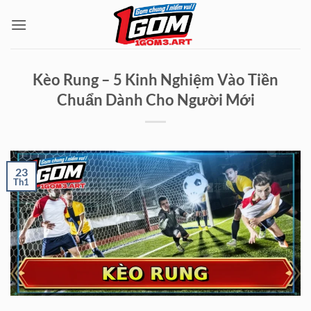
Bỏ
qua
nội
dung
Kèo Rung – 5 Kinh Nghiệm Vào Tiền
Chuẩn Dành Cho Người Mới
23
Th1