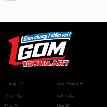
Hướng Dẫn:
Liên kết hữu ích:
Đăng nhập
Giới thiệu
Đăng Ký
Liên hệ