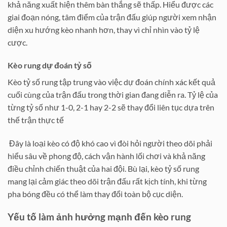
khả năng xuất hiện thêm bàn thắng sẽ thấp. Hiểu được các
giai đoạn nóng, tâm điểm của trận đấu giúp người xem nhận
diện xu hướng kèo nhanh hơn, thay vì chỉ nhìn vào tỷ lệ
cược.
Kèo rung dự đoán tỷ số
Kèo tỷ số rung tập trung vào việc dự đoán chính xác kết quả
cuối cùng của trận đấu trong thời gian đang diễn ra. Tỷ lệ của
từng tỷ số như 1-0, 2-1 hay 2-2 sẽ thay đổi liên tục dựa trên
thế trận thực tế
Đây là loại kèo có độ khó cao vì đòi hỏi người theo dõi phải
hiểu sâu về phong độ, cách vận hành lối chơi và khả năng
điều chỉnh chiến thuật của hai đội. Bù lại, kèo tỷ số rung
mang lại cảm giác theo dõi trận đấu rất kịch tính, khi từng
pha bóng đều có thể làm thay đổi toàn bộ cục diện.
Yếu tố làm ảnh hưởng mạnh đến kèo rung