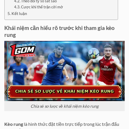
Theo dõi tỷ số sát sao
Cược khi thế trận cởi mở
Kết luận
Khái niệm cần hiểu rõ trước khi tham gia kèo
rung
Chia sẻ sơ lược về khái niệm kèo rung
Kèo rung
là hình thức đặt tiền trực tiếp trong lúc trận đấu