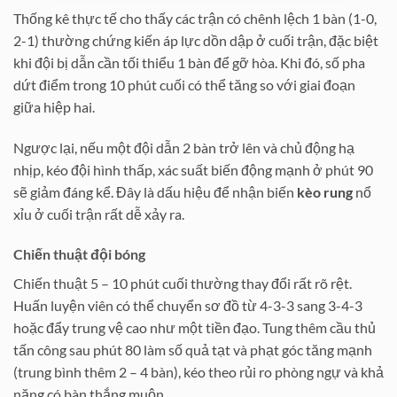
Thống kê thực tế cho thấy các trận có chênh lệch 1 bàn (1-0,
2-1) thường chứng kiến áp lực dồn dập ở cuối trận, đặc biệt
khi đội bị dẫn cần tối thiểu 1 bàn để gỡ hòa. Khi đó, số pha
dứt điểm trong 10 phút cuối có thể tăng so với giai đoạn
giữa hiệp hai.
Ngược lại, nếu một đội dẫn 2 bàn trở lên và chủ động hạ
nhịp, kéo đội hình thấp, xác suất biến động mạnh ở phút 90
sẽ giảm đáng kể. Đây là dấu hiệu để nhận biến
kèo rung
nổ
xỉu ở cuối trận rất dễ xảy ra.
Chiến thuật đội bóng
Chiến thuật 5 – 10 phút cuối thường thay đổi rất rõ rệt.
Huấn luyện viên có thể chuyển sơ đồ từ 4-3-3 sang 3-4-3
hoặc đẩy trung vệ cao như một tiền đạo. Tung thêm cầu thủ
tấn công sau phút 80 làm số quả tạt và phạt góc tăng mạnh
(trung bình thêm 2 – 4 bàn), kéo theo rủi ro phòng ngự và khả
năng có bàn thắng muộn.