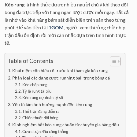
Kèo rung
là hình thức được nhiều người chú ý khi theo dõi
bóng đá trực tiếp với hàng ngàn lượt cược mỗi ngày. Tất cả
là nhờ vào khả năng bám sát diễn biến trên sân theo từng
phút. Để vào tiền tại
1GOM
, người xem thường chờ nhịp
trận đấu ổn định rồi mới cân nhắc dựa trên tình hình thực
tế.
Table of Contents
Khái niệm cần hiểu rõ trước khi tham gia kèo rung
Phân loại các dạng cược running ball trong bóng đá
Kèo chấp rung
Tỷ lệ rung tài xỉu
Kèo rung dự đoán tỷ số
Yếu tố làm ảnh hưởng mạnh đến kèo rung
Thế trận đang diễn ra
Chiến thuật đội bóng
Kinh nghiệm bắt kèo rung chuẩn từ chuyên gia hàng đầu
Cược trận đấu căng thẳng