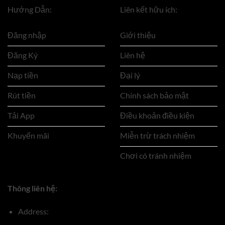
Hướng Dẫn:
Liên kết hữu ích:
Đăng nhập
Giới thiệu
Đăng Ký
Liên hệ
Nạp tiền
Đại lý
Rút tiền
Chính sách bảo mật
Tải App
Điều khoản điều kiện
Khuyến mãi
Miễn trừ trách nhiệm
Chơi có tránh nhiệm
Thông liên hệ:
Address: